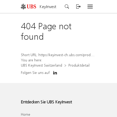
KeyInvest
404 Page not
found
Short URL:
https://keyinvest-ch.ubs.com/produkt/detail/index/isin/CH1567422295
You are here:
UBS KeyInvest Switzerland
Produktdetail
Folgen Sie uns auf
Entdecken Sie UBS KeyInvest
Home