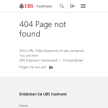
KeyInvest
404 Page not
found
Short URL:
https://keyinvest-ch.ubs.com/produkt/detail/index/isin/CH1567423210
You are here:
UBS KeyInvest Switzerland
Produktdetail
Folgen Sie uns auf
Entdecken Sie UBS KeyInvest
Home