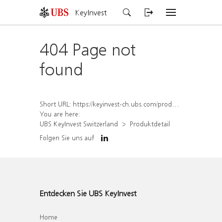
KeyInvest
404 Page not
found
Short URL:
https://keyinvest-ch.ubs.com/produkt/detail/index/isin/CH1567423228
You are here:
UBS KeyInvest Switzerland
Produktdetail
Folgen Sie uns auf
Entdecken Sie UBS KeyInvest
Home