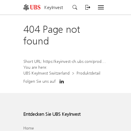
KeyInvest
404 Page not
found
Short URL:
https://keyinvest-ch.ubs.com/produkt/detail/index/isin/CH1567424085
You are here:
UBS KeyInvest Switzerland
Produktdetail
Folgen Sie uns auf
Entdecken Sie UBS KeyInvest
Home