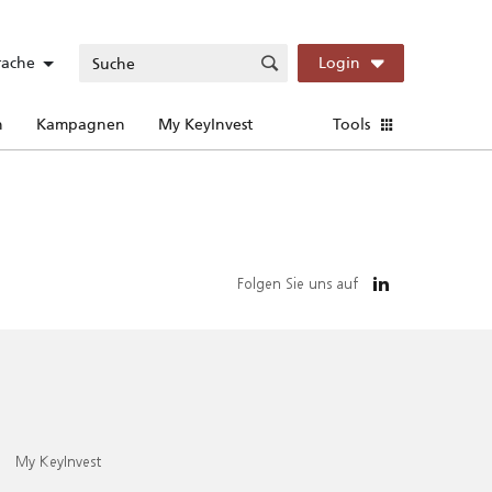
rache
Login
n
Kampagnen
My KeyInvest
Tools
Folgen Sie uns auf
My KeyInvest