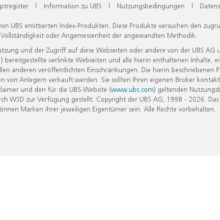
ptregister
|
Information zu UBS
|
Nutzungsbedingungen
|
Datens
 von UBS emittierten Index-Produkten. Diese Produkte versuchen den zugr
, Vollständigkeit oder Angemessenheit der angewandten Methodik.
Nutzung und der Zugriff auf diese Webseiten oder andere von der UBS AG 
eitgestellte verlinkte Webseiten und alle hierin enthaltenen Inhalte, e
allen anderen veröffentlichten Einschränkungen. Die hierin beschriebenen
n von Anlegern verkauft werden. Sie sollten Ihren eigenen Broker kontakt
laimer und den für die UBS-Website (
www.ubs.com
) geltenden Nutzungs
h WSD zur Verfügung gestellt. Copyright der UBS AG, 1998 - 2026. Das
nen Marken ihrer jeweiligen Eigentümer sein. Alle Rechte vorbehalten.