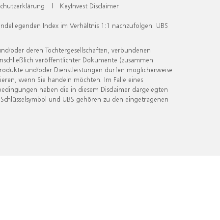
chutzerklärung
|
KeyInvest Disclaimer
undeliegenden Index im Verhältnis 1:1 nachzufolgen. UBS
und/oder deren Tochtergesellschaften, verbundenen
inschließlich veröffentlichter Dokumente (zusammen
 Produkte und/oder Dienstleistungen dürfen möglicherweise
ieren, wenn Sie handeln möchten. Im Falle eines
bedingungen haben die in diesem Disclaimer dargelegten
 Schlüsselsymbol und UBS gehören zu den eingetragenen