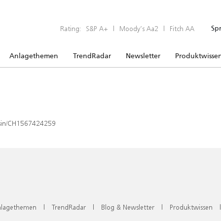
Rating:
S&P A+
|
Moody’s Aa2
|
Fitch AA
Sp
Anlagethemen
TrendRadar
Newsletter
Produktwisse
x/isin/CH1567424259
lagethemen
|
TrendRadar
|
Blog & Newsletter
|
Produktwissen
|