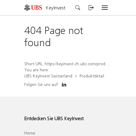
KeyInvest
404 Page not
found
Short URL:
https://keyinvest-ch.ubs.com/produkt/detail/index/isin/CH1567424838
You are here:
UBS KeyInvest Switzerland
Produktdetail
Folgen Sie uns auf
Entdecken Sie UBS KeyInvest
Home