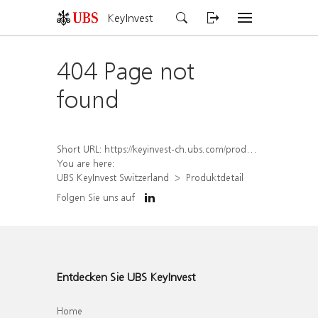
KeyInvest
404 Page not
found
Short URL:
https://keyinvest-ch.ubs.com/produkt/detail/index/isin/CH1567424929
You are here:
UBS KeyInvest Switzerland
Produktdetail
Folgen Sie uns auf
Entdecken Sie UBS KeyInvest
Home