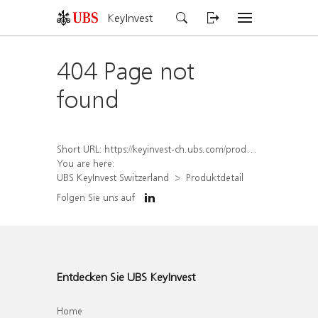
KeyInvest
404 Page not
found
Short URL:
https://keyinvest-ch.ubs.com/produkt/detail/index/isin/CH1567425231
You are here:
UBS KeyInvest Switzerland
Produktdetail
Folgen Sie uns auf
Entdecken Sie UBS KeyInvest
Home