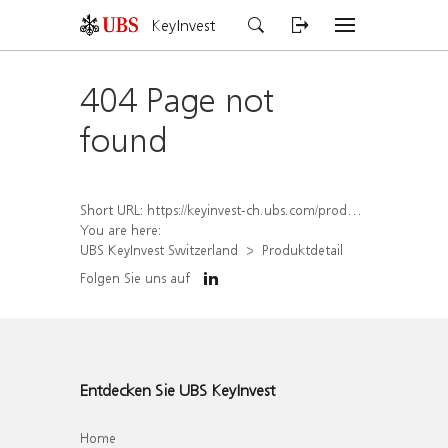
KeyInvest
404 Page not
found
Short URL:
https://keyinvest-ch.ubs.com/produkt/detail/index/isin/CH1567425264
You are here:
UBS KeyInvest Switzerland
Produktdetail
Folgen Sie uns auf
Entdecken Sie UBS KeyInvest
Home