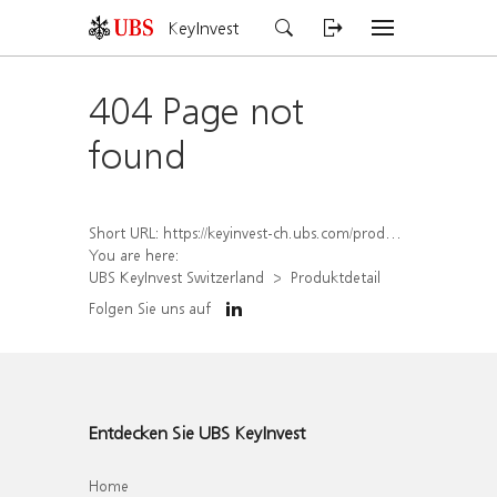
KeyInvest
404 Page not
found
Short URL:
https://keyinvest-ch.ubs.com/produkt/detail/index/isin/CH1567425389
You are here:
UBS KeyInvest Switzerland
Produktdetail
Folgen Sie uns auf
Entdecken Sie UBS KeyInvest
Home