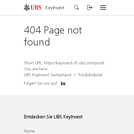
KeyInvest
404 Page not
found
Short URL:
https://keyinvest-ch.ubs.com/produkt/detail/index/isin/CH1567425496
You are here:
UBS KeyInvest Switzerland
Produktdetail
Folgen Sie uns auf
Entdecken Sie UBS KeyInvest
Home