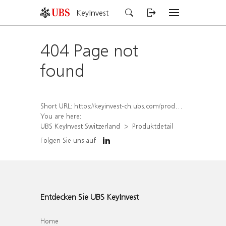
KeyInvest
404 Page not
found
Short URL:
https://keyinvest-ch.ubs.com/produkt/detail/index/isin/CH1567425512
You are here:
UBS KeyInvest Switzerland
Produktdetail
Folgen Sie uns auf
Entdecken Sie UBS KeyInvest
Home