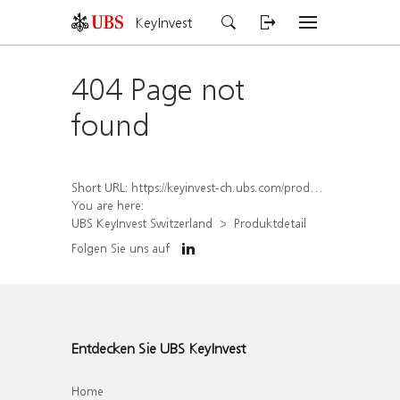
KeyInvest
404 Page not
found
Short URL:
https://keyinvest-ch.ubs.com/produkt/detail/index/isin/CH1567425561
You are here:
UBS KeyInvest Switzerland
Produktdetail
Folgen Sie uns auf
Entdecken Sie UBS KeyInvest
Home