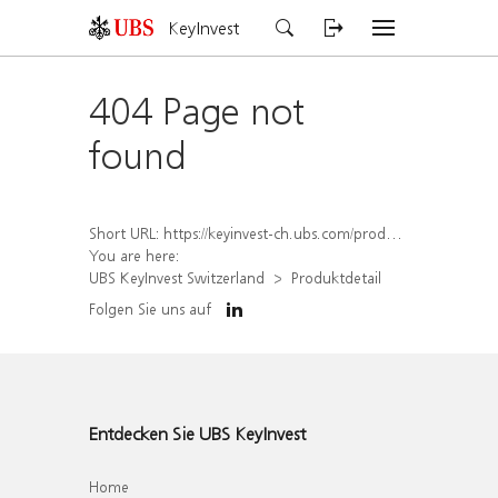
KeyInvest
404 Page not
found
Short URL:
https://keyinvest-ch.ubs.com/produkt/detail/index/isin/CH1567425579
You are here:
UBS KeyInvest Switzerland
Produktdetail
Folgen Sie uns auf
Entdecken Sie UBS KeyInvest
Home