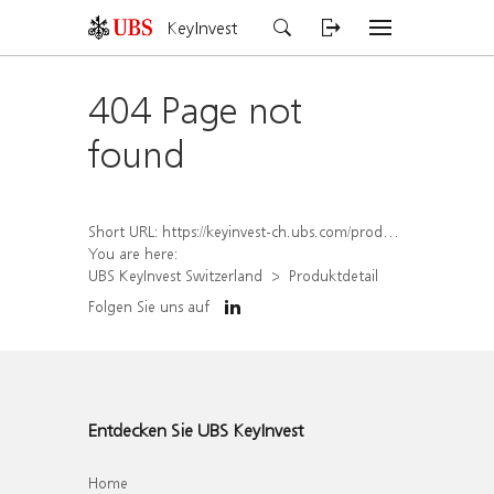
KeyInvest
404 Page not
found
Short URL:
https://keyinvest-ch.ubs.com/produkt/detail/index/isin/CH1567427328
You are here:
UBS KeyInvest Switzerland
Produktdetail
Folgen Sie uns auf
Entdecken Sie UBS KeyInvest
Home