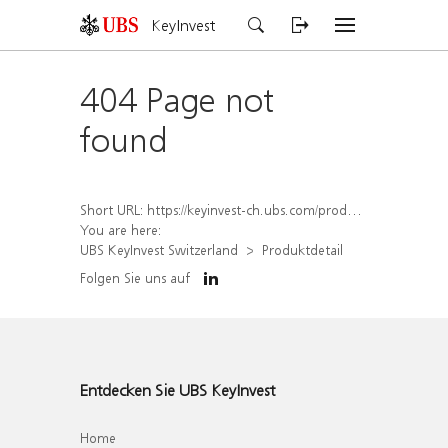
KeyInvest
404 Page not
found
Short URL:
https://keyinvest-ch.ubs.com/produkt/detail/index/isin/CH1567428847
You are here:
UBS KeyInvest Switzerland
Produktdetail
Folgen Sie uns auf
Entdecken Sie UBS KeyInvest
Home