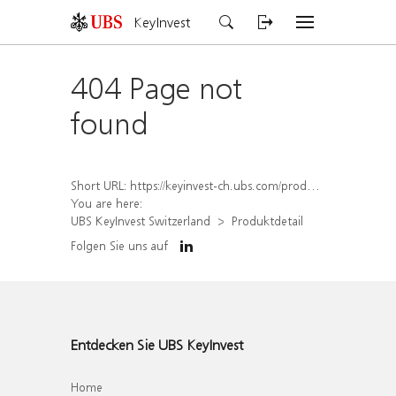
KeyInvest
404 Page not
found
Short URL:
https://keyinvest-ch.ubs.com/produkt/detail/index/isin/CH1567429928
You are here:
UBS KeyInvest Switzerland
Produktdetail
Folgen Sie uns auf
Entdecken Sie UBS KeyInvest
Home