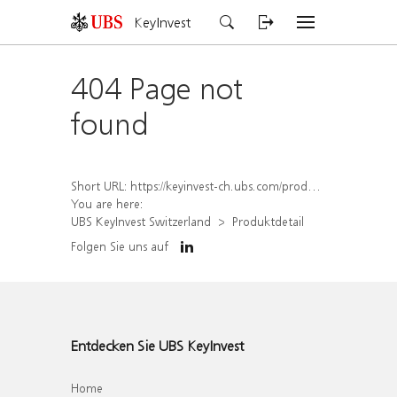
KeyInvest
404 Page not
found
Short URL:
https://keyinvest-ch.ubs.com/produkt/detail/index/isin/CH1567430736
You are here:
UBS KeyInvest Switzerland
Produktdetail
Folgen Sie uns auf
Entdecken Sie UBS KeyInvest
Home