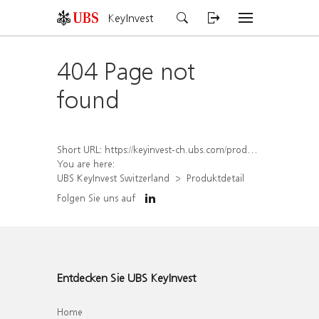
KeyInvest
404 Page not
found
Short URL:
https://keyinvest-ch.ubs.com/produkt/detail/index/isin/CH1567431072
You are here:
UBS KeyInvest Switzerland
Produktdetail
Folgen Sie uns auf
Entdecken Sie UBS KeyInvest
Home