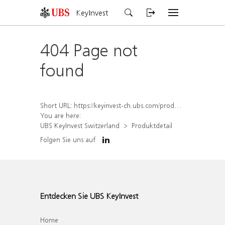
KeyInvest
404 Page not
found
Short URL:
https://keyinvest-ch.ubs.com/produkt/detail/index/isin/CH1567431080
You are here:
UBS KeyInvest Switzerland
Produktdetail
Folgen Sie uns auf
Entdecken Sie UBS KeyInvest
Home