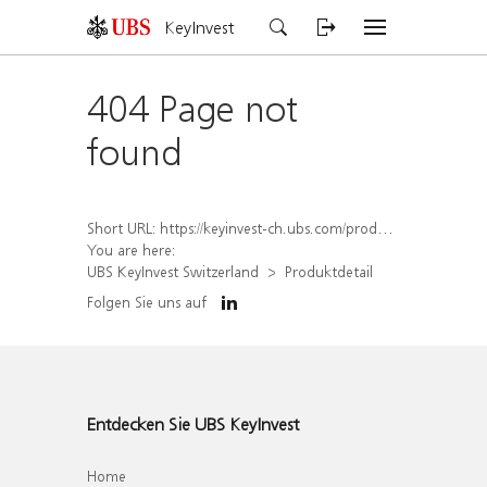
KeyInvest
404 Page not
found
Short URL:
https://keyinvest-ch.ubs.com/produkt/detail/index/isin/CH1567431379
You are here:
UBS KeyInvest Switzerland
Produktdetail
Folgen Sie uns auf
Entdecken Sie UBS KeyInvest
Home