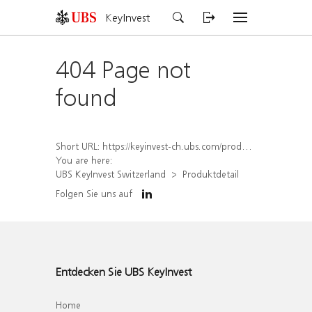
KeyInvest
404 Page not
found
Short URL:
https://keyinvest-ch.ubs.com/produkt/detail/index/isin/CH1567431403
You are here:
UBS KeyInvest Switzerland
Produktdetail
Folgen Sie uns auf
Entdecken Sie UBS KeyInvest
Home