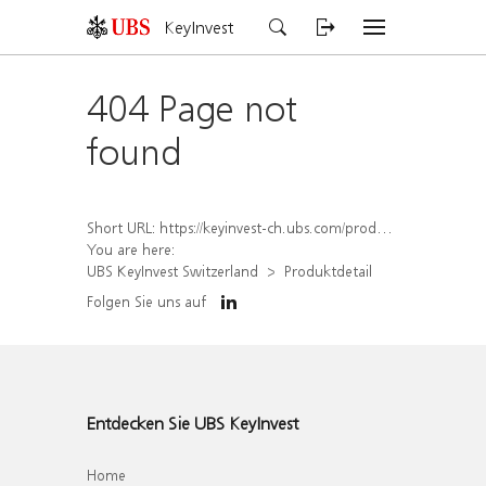
KeyInvest
404 Page not
found
Short URL:
https://keyinvest-ch.ubs.com/produkt/detail/index/isin/CH1567431643
You are here:
UBS KeyInvest Switzerland
Produktdetail
Folgen Sie uns auf
Entdecken Sie UBS KeyInvest
Home