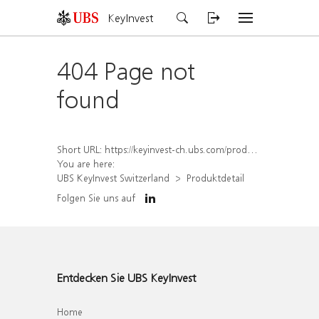
KeyInvest
404 Page not
found
Short URL:
https://keyinvest-ch.ubs.com/produkt/detail/index/isin/CH1567431650
You are here:
UBS KeyInvest Switzerland
Produktdetail
Folgen Sie uns auf
Entdecken Sie UBS KeyInvest
Home