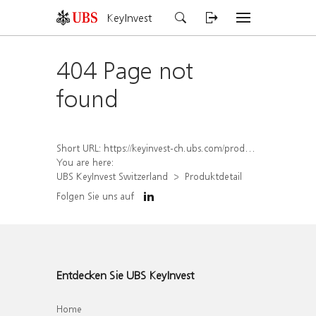
KeyInvest
404 Page not
found
Short URL:
https://keyinvest-ch.ubs.com/produkt/detail/index/isin/CH1567431668
You are here:
UBS KeyInvest Switzerland
Produktdetail
Folgen Sie uns auf
Entdecken Sie UBS KeyInvest
Home