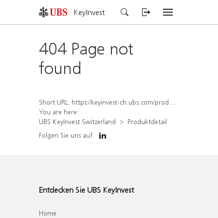
KeyInvest
404 Page not
found
Short URL:
https://keyinvest-ch.ubs.com/produkt/detail/index/isin/CH1567431726
You are here:
UBS KeyInvest Switzerland
Produktdetail
Folgen Sie uns auf
Entdecken Sie UBS KeyInvest
Home