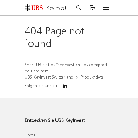
KeyInvest
404 Page not
found
Short URL:
https://keyinvest-ch.ubs.com/produkt/detail/index/isin/CH1567432013
You are here:
UBS KeyInvest Switzerland
Produktdetail
Folgen Sie uns auf
Entdecken Sie UBS KeyInvest
Home