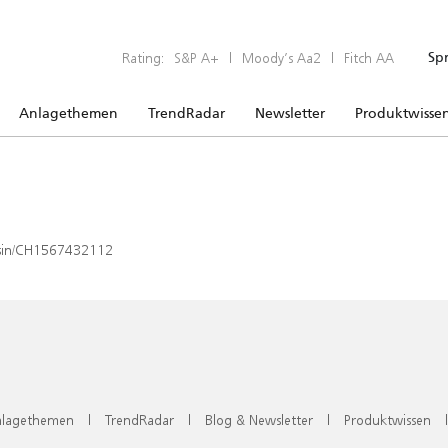
Rating:
S&P A+
|
Moody’s Aa2
|
Fitch AA
Sp
Anlagethemen
TrendRadar
Newsletter
Produktwisse
x/isin/CH1567432112
lagethemen
|
TrendRadar
|
Blog & Newsletter
|
Produktwissen
|