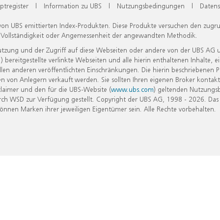
ptregister
|
Information zu UBS
|
Nutzungsbedingungen
|
Datens
 von UBS emittierten Index-Produkten. Diese Produkte versuchen den zugr
, Vollständigkeit oder Angemessenheit der angewandten Methodik.
Nutzung und der Zugriff auf diese Webseiten oder andere von der UBS AG 
eitgestellte verlinkte Webseiten und alle hierin enthaltenen Inhalte, e
allen anderen veröffentlichten Einschränkungen. Die hierin beschriebenen
n von Anlegern verkauft werden. Sie sollten Ihren eigenen Broker kontakt
laimer und den für die UBS-Website (
www.ubs.com
) geltenden Nutzungs
h WSD zur Verfügung gestellt. Copyright der UBS AG, 1998 - 2026. Das
nen Marken ihrer jeweiligen Eigentümer sein. Alle Rechte vorbehalten.