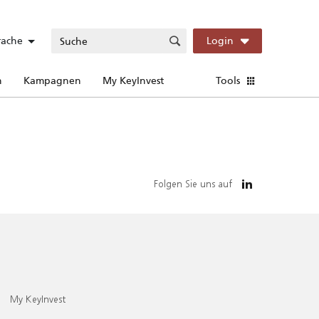
rache
Login
n
Kampagnen
My KeyInvest
Tools
Folgen Sie uns auf
My KeyInvest