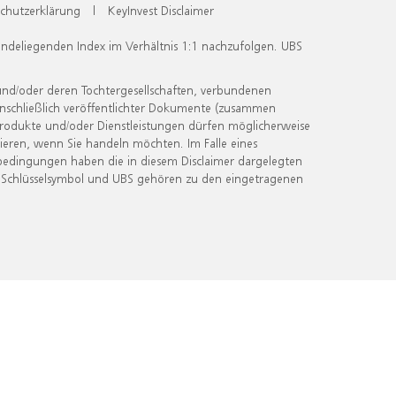
chutzerklärung
|
KeyInvest Disclaimer
undeliegenden Index im Verhältnis 1:1 nachzufolgen. UBS
und/oder deren Tochtergesellschaften, verbundenen
inschließlich veröffentlichter Dokumente (zusammen
 Produkte und/oder Dienstleistungen dürfen möglicherweise
ieren, wenn Sie handeln möchten. Im Falle eines
bedingungen haben die in diesem Disclaimer dargelegten
 Schlüsselsymbol und UBS gehören zu den eingetragenen