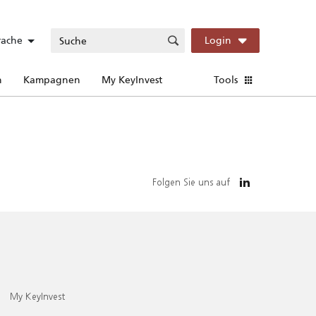
rache
Login
n
Kampagnen
My KeyInvest
Tools
Folgen Sie uns auf
My KeyInvest