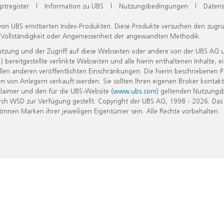
ptregister
|
Information zu UBS
|
Nutzungsbedingungen
|
Datens
 von UBS emittierten Index-Produkten. Diese Produkte versuchen den zugr
, Vollständigkeit oder Angemessenheit der angewandten Methodik.
Nutzung und der Zugriff auf diese Webseiten oder andere von der UBS AG 
eitgestellte verlinkte Webseiten und alle hierin enthaltenen Inhalte, e
allen anderen veröffentlichten Einschränkungen. Die hierin beschriebenen
n von Anlegern verkauft werden. Sie sollten Ihren eigenen Broker kontakt
laimer und den für die UBS-Website (
www.ubs.com
) geltenden Nutzungs
h WSD zur Verfügung gestellt. Copyright der UBS AG, 1998 - 2026. Das
nen Marken ihrer jeweiligen Eigentümer sein. Alle Rechte vorbehalten.