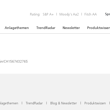
Rating:
S&P A+
|
Moody’s Aa2
|
Fitch AA
Sp
Anlagethemen
TrendRadar
Newsletter
Produktwisse
x/isin/CH1567432765
lagethemen
|
TrendRadar
|
Blog & Newsletter
|
Produktwissen
|