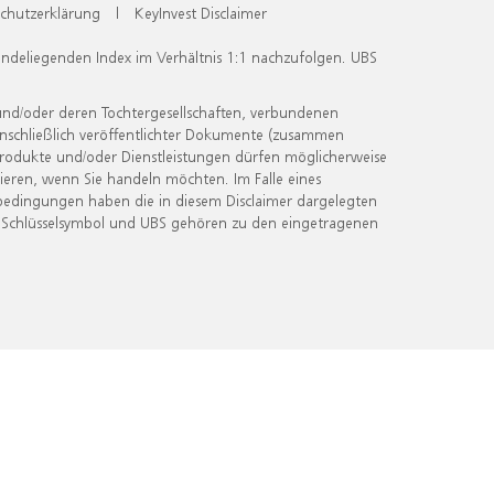
chutzerklärung
|
KeyInvest Disclaimer
undeliegenden Index im Verhältnis 1:1 nachzufolgen. UBS
und/oder deren Tochtergesellschaften, verbundenen
inschließlich veröffentlichter Dokumente (zusammen
 Produkte und/oder Dienstleistungen dürfen möglicherweise
ieren, wenn Sie handeln möchten. Im Falle eines
bedingungen haben die in diesem Disclaimer dargelegten
 Schlüsselsymbol und UBS gehören zu den eingetragenen