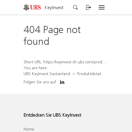
KeyInvest
404 Page not
found
Short URL:
https://keyinvest-ch.ubs.com/produkt/detail/index/isin/CH1567432773
You are here:
UBS KeyInvest Switzerland
Produktdetail
Folgen Sie uns auf
Entdecken Sie UBS KeyInvest
Home