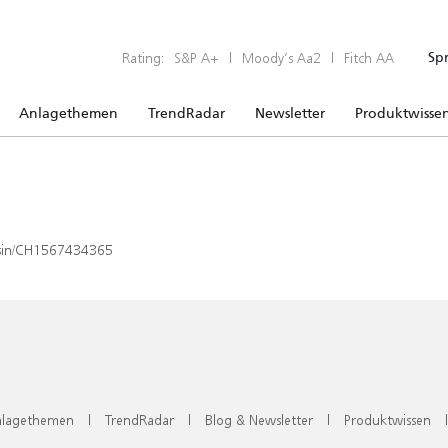
Rating:
S&P A+
|
Moody’s Aa2
|
Fitch AA
Sp
Anlagethemen
TrendRadar
Newsletter
Produktwisse
x/isin/CH1567434365
lagethemen
|
TrendRadar
|
Blog & Newsletter
|
Produktwissen
|