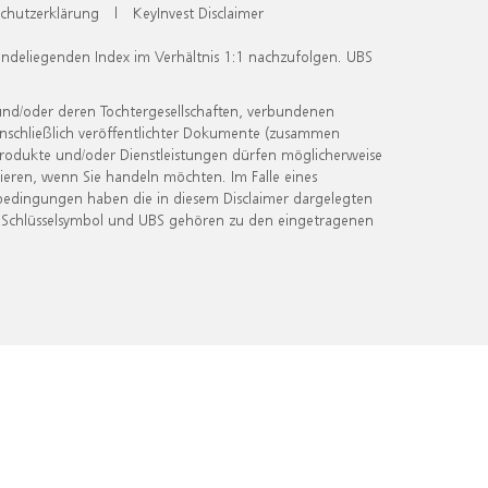
chutzerklärung
|
KeyInvest Disclaimer
undeliegenden Index im Verhältnis 1:1 nachzufolgen. UBS
und/oder deren Tochtergesellschaften, verbundenen
inschließlich veröffentlichter Dokumente (zusammen
 Produkte und/oder Dienstleistungen dürfen möglicherweise
ieren, wenn Sie handeln möchten. Im Falle eines
bedingungen haben die in diesem Disclaimer dargelegten
 Schlüsselsymbol und UBS gehören zu den eingetragenen