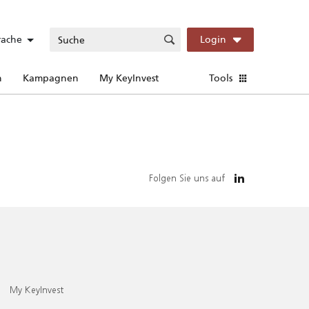
rache
Login
n
Kampagnen
My KeyInvest
Tools
Folgen Sie uns auf
My KeyInvest