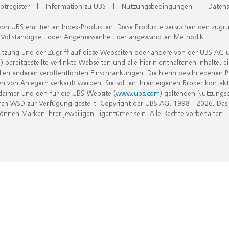
ptregister
|
Information zu UBS
|
Nutzungsbedingungen
|
Datens
 von UBS emittierten Index-Produkten. Diese Produkte versuchen den zugr
, Vollständigkeit oder Angemessenheit der angewandten Methodik.
Nutzung und der Zugriff auf diese Webseiten oder andere von der UBS AG 
eitgestellte verlinkte Webseiten und alle hierin enthaltenen Inhalte, e
allen anderen veröffentlichten Einschränkungen. Die hierin beschriebenen
n von Anlegern verkauft werden. Sie sollten Ihren eigenen Broker kontakt
laimer und den für die UBS-Website (
www.ubs.com
) geltenden Nutzungs
h WSD zur Verfügung gestellt. Copyright der UBS AG, 1998 - 2026. Das
nen Marken ihrer jeweiligen Eigentümer sein. Alle Rechte vorbehalten.