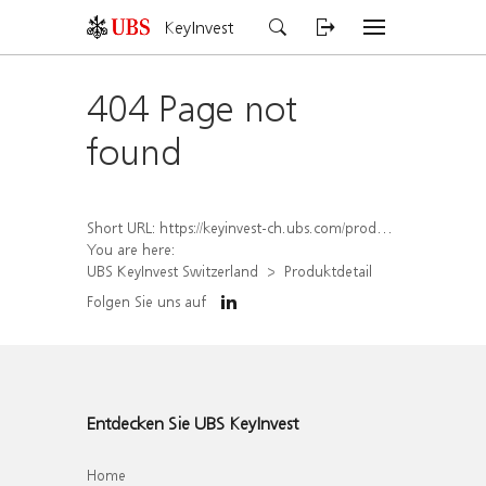
KeyInvest
404 Page not
found
Short URL:
https://keyinvest-ch.ubs.com/produkt/detail/index/isin/CH1567435206
You are here:
UBS KeyInvest Switzerland
Produktdetail
Folgen Sie uns auf
Entdecken Sie UBS KeyInvest
Home