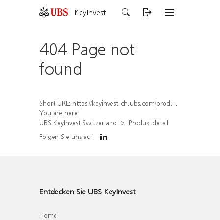
KeyInvest
404 Page not
found
Short URL:
https://keyinvest-ch.ubs.com/produkt/detail/index/isin/CH1568607332
You are here:
UBS KeyInvest Switzerland
Produktdetail
Folgen Sie uns auf
Entdecken Sie UBS KeyInvest
Home