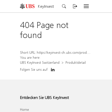
KeyInvest
404 Page not
found
Short URL:
https://keyinvest-ch.ubs.com/produkt/detail/index/isin/CH1569447803
You are here:
UBS KeyInvest Switzerland
Produktdetail
Folgen Sie uns auf
Entdecken Sie UBS KeyInvest
Home