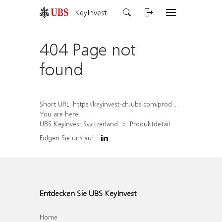
KeyInvest
404 Page not
found
Short URL:
https://keyinvest-ch.ubs.com/produkt/detail/index/isin/CH1569448124
You are here:
UBS KeyInvest Switzerland
Produktdetail
Folgen Sie uns auf
Entdecken Sie UBS KeyInvest
Home