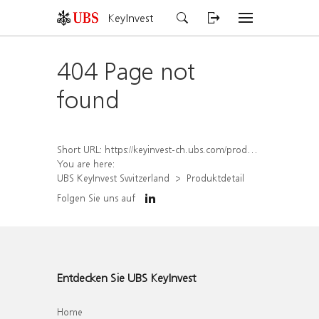
KeyInvest
404 Page not
found
Short URL:
https://keyinvest-ch.ubs.com/produkt/detail/index/isin/CH1569448140
You are here:
UBS KeyInvest Switzerland
Produktdetail
Folgen Sie uns auf
Entdecken Sie UBS KeyInvest
Home