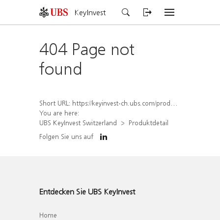
KeyInvest
404 Page not
found
Short URL:
https://keyinvest-ch.ubs.com/produkt/detail/index/isin/CH1569448686
You are here:
UBS KeyInvest Switzerland
Produktdetail
Folgen Sie uns auf
Entdecken Sie UBS KeyInvest
Home