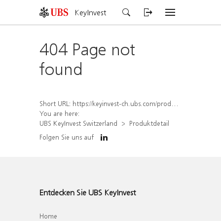
KeyInvest
404 Page not
found
Short URL:
https://keyinvest-ch.ubs.com/produkt/detail/index/isin/CH1569448793
You are here:
UBS KeyInvest Switzerland
Produktdetail
Folgen Sie uns auf
Entdecken Sie UBS KeyInvest
Home