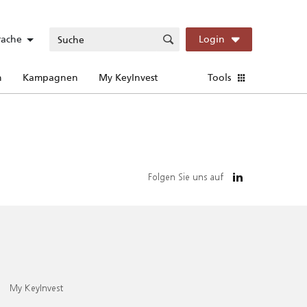
rache
Login
n
Kampagnen
My KeyInvest
Tools
Folgen Sie uns auf
My KeyInvest