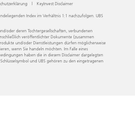
chutzerklärung
|
KeyInvest Disclaimer
undeliegenden Index im Verhältnis 1:1 nachzufolgen. UBS
und/oder deren Tochtergesellschaften, verbundenen
inschließlich veröffentlichter Dokumente (zusammen
 Produkte und/oder Dienstleistungen dürfen möglicherweise
ieren, wenn Sie handeln möchten. Im Falle eines
bedingungen haben die in diesem Disclaimer dargelegten
 Schlüsselsymbol und UBS gehören zu den eingetragenen