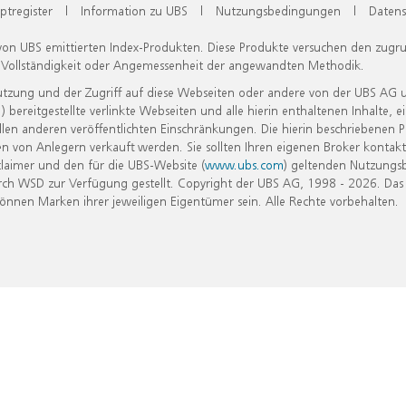
ptregister
|
Information zu UBS
|
Nutzungsbedingungen
|
Datens
 von UBS emittierten Index-Produkten. Diese Produkte versuchen den zugr
, Vollständigkeit oder Angemessenheit der angewandten Methodik.
Nutzung und der Zugriff auf diese Webseiten oder andere von der UBS AG 
eitgestellte verlinkte Webseiten und alle hierin enthaltenen Inhalte, e
allen anderen veröffentlichten Einschränkungen. Die hierin beschriebenen
n von Anlegern verkauft werden. Sie sollten Ihren eigenen Broker kontakt
laimer und den für die UBS-Website (
www.ubs.com
) geltenden Nutzungs
h WSD zur Verfügung gestellt. Copyright der UBS AG, 1998 - 2026. Das
nen Marken ihrer jeweiligen Eigentümer sein. Alle Rechte vorbehalten.