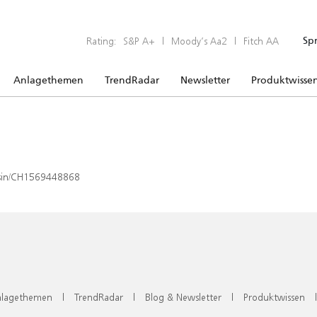
Rating:
S&P A+
|
Moody’s Aa2
|
Fitch AA
Sp
Anlagethemen
TrendRadar
Newsletter
Produktwisse
x/isin/CH1569448868
lagethemen
|
TrendRadar
|
Blog & Newsletter
|
Produktwissen
|