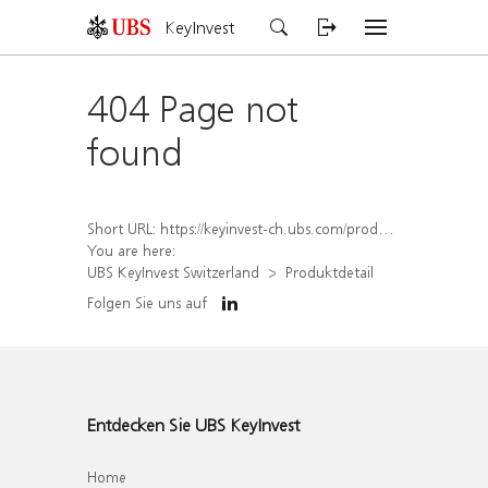
KeyInvest
404 Page not
found
Short URL:
https://keyinvest-ch.ubs.com/produkt/detail/index/isin/CH1569449114
You are here:
UBS KeyInvest Switzerland
Produktdetail
Folgen Sie uns auf
Entdecken Sie UBS KeyInvest
Home