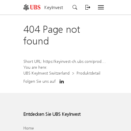
KeyInvest
404 Page not
found
Short URL:
https://keyinvest-ch.ubs.com/produkt/detail/index/isin/CH1569449528
You are here:
UBS KeyInvest Switzerland
Produktdetail
Folgen Sie uns auf
Entdecken Sie UBS KeyInvest
Home