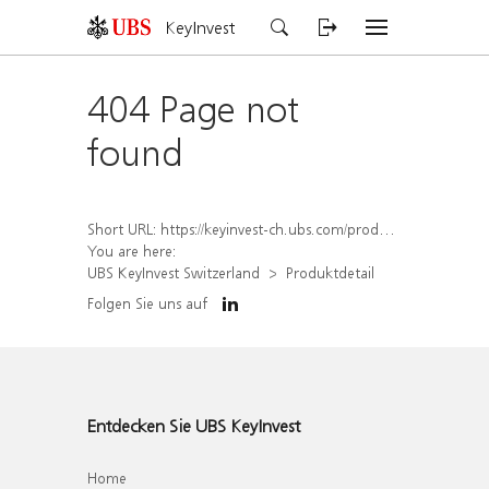
KeyInvest
404 Page not
found
Short URL:
https://keyinvest-ch.ubs.com/produkt/detail/index/isin/CH1569449924
You are here:
UBS KeyInvest Switzerland
Produktdetail
Folgen Sie uns auf
Entdecken Sie UBS KeyInvest
Home