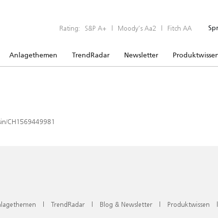
Rating:
S&P A+
|
Moody’s Aa2
|
Fitch AA
Sp
Anlagethemen
TrendRadar
Newsletter
Produktwisse
x/isin/CH1569449981
lagethemen
|
TrendRadar
|
Blog & Newsletter
|
Produktwissen
|