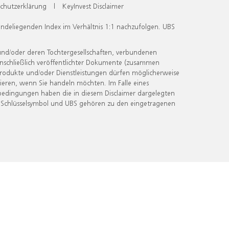
chutzerklärung
|
KeyInvest Disclaimer
undeliegenden Index im Verhältnis 1:1 nachzufolgen. UBS
und/oder deren Tochtergesellschaften, verbundenen
inschließlich veröffentlichter Dokumente (zusammen
 Produkte und/oder Dienstleistungen dürfen möglicherweise
ieren, wenn Sie handeln möchten. Im Falle eines
bedingungen haben die in diesem Disclaimer dargelegten
 Schlüsselsymbol und UBS gehören zu den eingetragenen