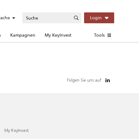
rache
Login
n
Kampagnen
My KeyInvest
Tools
Folgen Sie uns auf
My KeyInvest