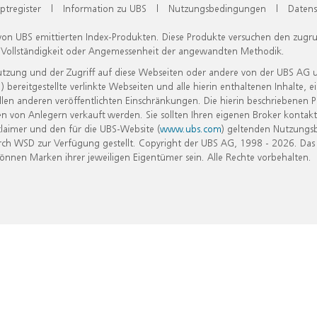
ptregister
|
Information zu UBS
|
Nutzungsbedingungen
|
Datens
 von UBS emittierten Index-Produkten. Diese Produkte versuchen den zugr
, Vollständigkeit oder Angemessenheit der angewandten Methodik.
Nutzung und der Zugriff auf diese Webseiten oder andere von der UBS AG 
eitgestellte verlinkte Webseiten und alle hierin enthaltenen Inhalte, e
allen anderen veröffentlichten Einschränkungen. Die hierin beschriebenen
n von Anlegern verkauft werden. Sie sollten Ihren eigenen Broker kontakt
laimer und den für die UBS-Website (
www.ubs.com
) geltenden Nutzungs
h WSD zur Verfügung gestellt. Copyright der UBS AG, 1998 - 2026. Das
nen Marken ihrer jeweiligen Eigentümer sein. Alle Rechte vorbehalten.