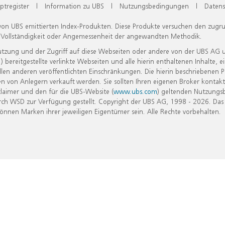
ptregister
|
Information zu UBS
|
Nutzungsbedingungen
|
Datens
 von UBS emittierten Index-Produkten. Diese Produkte versuchen den zugr
, Vollständigkeit oder Angemessenheit der angewandten Methodik.
Nutzung und der Zugriff auf diese Webseiten oder andere von der UBS AG 
eitgestellte verlinkte Webseiten und alle hierin enthaltenen Inhalte, e
allen anderen veröffentlichten Einschränkungen. Die hierin beschriebenen
n von Anlegern verkauft werden. Sie sollten Ihren eigenen Broker kontakt
laimer und den für die UBS-Website (
www.ubs.com
) geltenden Nutzungs
h WSD zur Verfügung gestellt. Copyright der UBS AG, 1998 - 2026. Das
nen Marken ihrer jeweiligen Eigentümer sein. Alle Rechte vorbehalten.