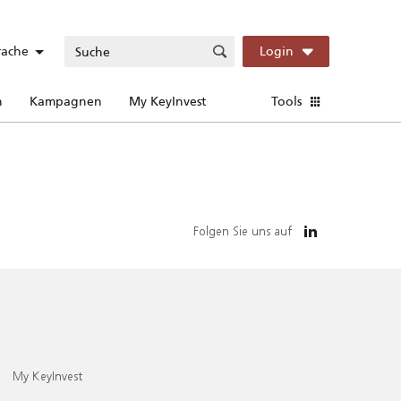
rache
Login
n
Kampagnen
My KeyInvest
Tools
Folgen Sie uns auf
My KeyInvest