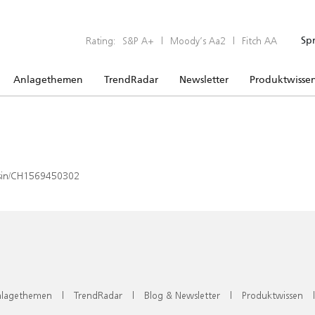
Rating:
S&P A+
|
Moody’s Aa2
|
Fitch AA
Sp
Anlagethemen
TrendRadar
Newsletter
Produktwisse
x/isin/CH1569450302
lagethemen
|
TrendRadar
|
Blog & Newsletter
|
Produktwissen
|