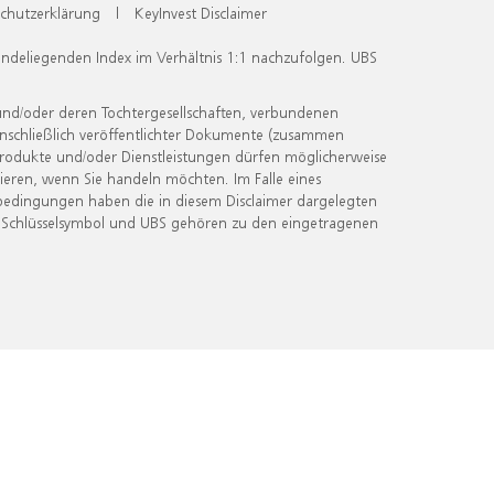
chutzerklärung
|
KeyInvest Disclaimer
undeliegenden Index im Verhältnis 1:1 nachzufolgen. UBS
und/oder deren Tochtergesellschaften, verbundenen
inschließlich veröffentlichter Dokumente (zusammen
 Produkte und/oder Dienstleistungen dürfen möglicherweise
ieren, wenn Sie handeln möchten. Im Falle eines
bedingungen haben die in diesem Disclaimer dargelegten
 Schlüsselsymbol und UBS gehören zu den eingetragenen