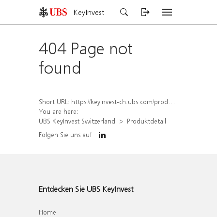
KeyInvest
404 Page not
found
Short URL:
https://keyinvest-ch.ubs.com/produkt/detail/index/isin/CH1569450393
You are here:
UBS KeyInvest Switzerland
Produktdetail
Folgen Sie uns auf
Entdecken Sie UBS KeyInvest
Home