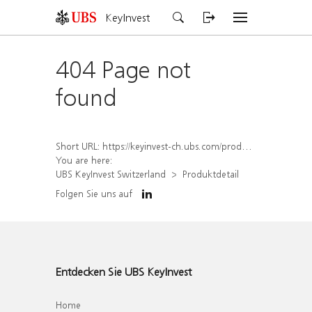
KeyInvest
404 Page not
found
Short URL:
https://keyinvest-ch.ubs.com/produkt/detail/index/isin/CH1569450740
You are here:
UBS KeyInvest Switzerland
Produktdetail
Folgen Sie uns auf
Entdecken Sie UBS KeyInvest
Home