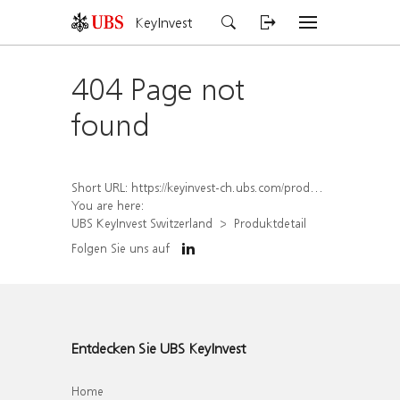
KeyInvest
404 Page not
found
Short URL:
https://keyinvest-ch.ubs.com/produkt/detail/index/isin/CH1569451250
You are here:
UBS KeyInvest Switzerland
Produktdetail
Folgen Sie uns auf
Entdecken Sie UBS KeyInvest
Home