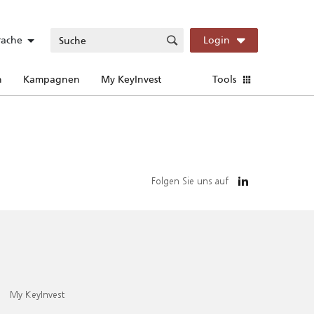
rache
Login
n
Kampagnen
My KeyInvest
Tools
Folgen Sie uns auf
My KeyInvest