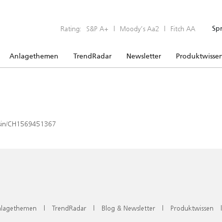
Rating:
S&P A+
|
Moody’s Aa2
|
Fitch AA
Sp
Anlagethemen
TrendRadar
Newsletter
Produktwisse
x/isin/CH1569451367
lagethemen
|
TrendRadar
|
Blog & Newsletter
|
Produktwissen
|