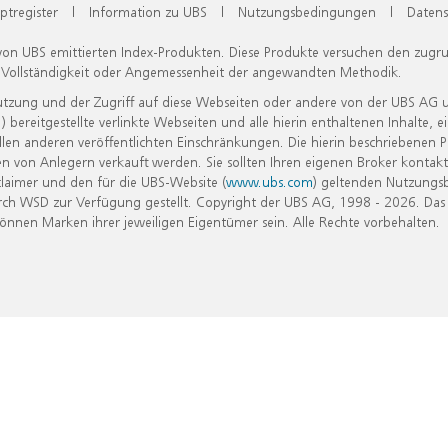
ptregister
|
Information zu UBS
|
Nutzungsbedingungen
|
Datens
 von UBS emittierten Index-Produkten. Diese Produkte versuchen den zugr
, Vollständigkeit oder Angemessenheit der angewandten Methodik.
Nutzung und der Zugriff auf diese Webseiten oder andere von der UBS AG 
eitgestellte verlinkte Webseiten und alle hierin enthaltenen Inhalte, e
allen anderen veröffentlichten Einschränkungen. Die hierin beschriebenen
n von Anlegern verkauft werden. Sie sollten Ihren eigenen Broker kontakt
laimer und den für die UBS-Website (
www.ubs.com
) geltenden Nutzungs
h WSD zur Verfügung gestellt. Copyright der UBS AG, 1998 - 2026. Das
nen Marken ihrer jeweiligen Eigentümer sein. Alle Rechte vorbehalten.