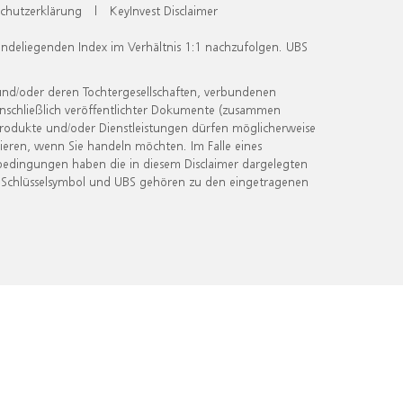
chutzerklärung
|
KeyInvest Disclaimer
undeliegenden Index im Verhältnis 1:1 nachzufolgen. UBS
und/oder deren Tochtergesellschaften, verbundenen
inschließlich veröffentlichter Dokumente (zusammen
 Produkte und/oder Dienstleistungen dürfen möglicherweise
ieren, wenn Sie handeln möchten. Im Falle eines
bedingungen haben die in diesem Disclaimer dargelegten
 Schlüsselsymbol und UBS gehören zu den eingetragenen