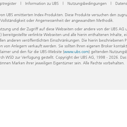
ptregister
|
Information zu UBS
|
Nutzungsbedingungen
|
Datens
 von UBS emittierten Index-Produkten. Diese Produkte versuchen den zugr
, Vollständigkeit oder Angemessenheit der angewandten Methodik.
Nutzung und der Zugriff auf diese Webseiten oder andere von der UBS AG 
eitgestellte verlinkte Webseiten und alle hierin enthaltenen Inhalte, e
allen anderen veröffentlichten Einschränkungen. Die hierin beschriebenen
n von Anlegern verkauft werden. Sie sollten Ihren eigenen Broker kontakt
laimer und den für die UBS-Website (
www.ubs.com
) geltenden Nutzungs
h WSD zur Verfügung gestellt. Copyright der UBS AG, 1998 - 2026. Das
nen Marken ihrer jeweiligen Eigentümer sein. Alle Rechte vorbehalten.