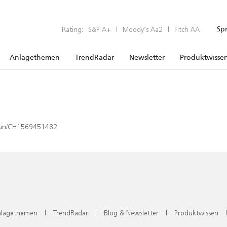
Rating:
S&P A+
|
Moody’s Aa2
|
Fitch AA
Sp
Anlagethemen
TrendRadar
Newsletter
Produktwisse
x/isin/CH1569451482
lagethemen
|
TrendRadar
|
Blog & Newsletter
|
Produktwissen
|