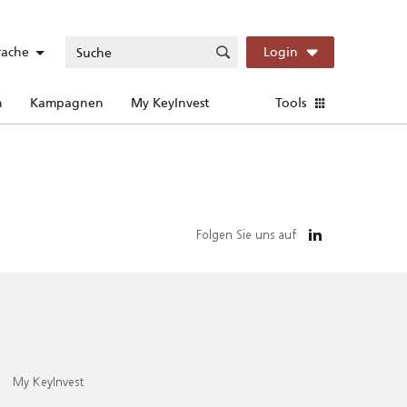
rache
Login
n
Kampagnen
My KeyInvest
Tools
Folgen Sie uns auf
My KeyInvest