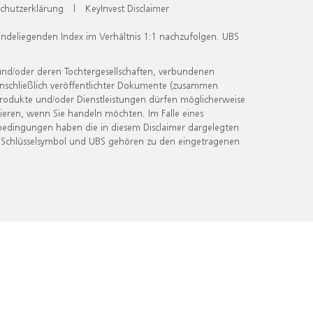
chutzerklärung
|
KeyInvest Disclaimer
undeliegenden Index im Verhältnis 1:1 nachzufolgen. UBS
und/oder deren Tochtergesellschaften, verbundenen
inschließlich veröffentlichter Dokumente (zusammen
 Produkte und/oder Dienstleistungen dürfen möglicherweise
ieren, wenn Sie handeln möchten. Im Falle eines
bedingungen haben die in diesem Disclaimer dargelegten
 Schlüsselsymbol und UBS gehören zu den eingetragenen