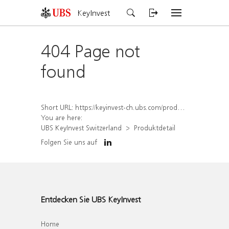
KeyInvest
404 Page not
found
Short URL:
https://keyinvest-ch.ubs.com/produkt/detail/index/isin/CH1569451565
You are here:
UBS KeyInvest Switzerland
Produktdetail
Folgen Sie uns auf
Entdecken Sie UBS KeyInvest
Home